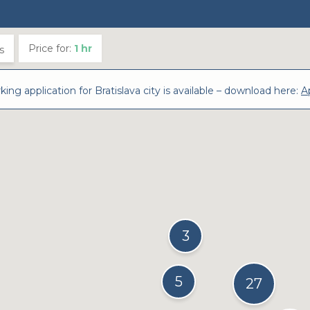
Price for:
1
hr
s
ing application for Bratislava city is available – download here:
A
3
5
27