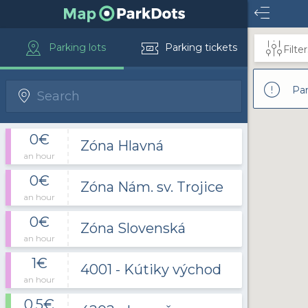
Parking lots
Parking tickets
Filter
Park
0€
Zóna Hlavná
an hour
0€
Zóna Nám. sv. Trojice
an hour
0€
Zóna Slovenská
an hour
1€
4001 - Kútiky východ
an hour
0.5€