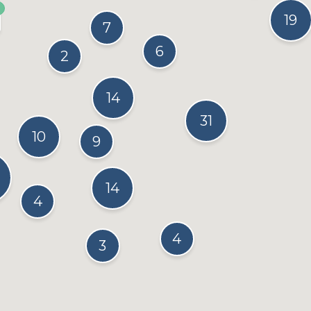
19
7
6
2
14
31
10
9
14
4
4
3