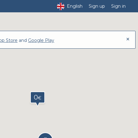
English
Sign up
Sign in
pp Store
and
Google Play
0
€