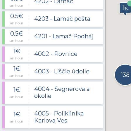
4202 - Lamač
an hour
1
€
0.5€
4203 - Lamač pošta
an hour
0.5€
4201 - Lamač Podháj
an hour
1€
4002 - Rovnice
an hour
1€
4003 - Líščie údolie
138
an hour
4004 - Segnerova a
1€
okolie
an hour
4005 - Poliklinika
1€
Karlova Ves
an hour