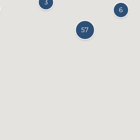
3
6
57